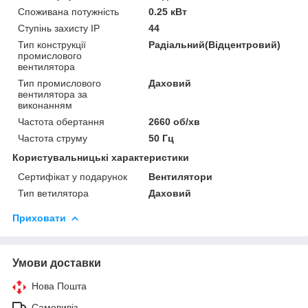
Споживана потужність
0.25 кВт
Ступінь захисту IP
44
Тип конструкції
Радіальний(Відцентровий)
промислового
вентилятора
Тип промислового
Даховий
вентилятора за
виконанням
Частота обертання
2660 об/хв
Частота струму
50 Гц
Користувальницькі характеристики
Сертифікат у подарунок
Вентилятори
Тип ветилятора
Даховий
Приховати
Умови доставки
Нова Пошта
Самовивіз