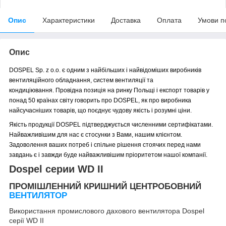
Опис
Характеристики
Доставка
Оплата
Умови п
Опис
DOSPEL Sp. z o.o. є одним з найбільших і найвідоміших виробників
вентиляційного обладнання, систем вентиляції та
кондиціювання. Провідна позиція на ринку Польщі і експорт товарів у
понад 50 країнах світу говорить про DOSPEL, як про виробника
найсучасніших товарів, що поєднує чудову якість і розумні ціни.
Якість продукції DOSPEL підтверджується численними сертифікатами.
Найважливішим для нас є стосунки з Вами, нашим клієнтом.
Задоволення ваших потреб і спільне рішення стоячих перед нами
завдань є і завжди буде найважливішим пріоритетом нашої компанії.
Dospel серии WD II
ПРОМІШЛЕННИЙ КРИШНИЙ ЦЕНТРОБОВНИЙ
ВЕНТИЛЯТОР
Використання промислового дахового вентилятора Dospel
серії WD II