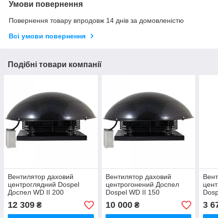
Умови повернення
Повернення товару впродовж 14 днів за домовленістю
Всі умови повернення
Подібні товари компанії
Вентилятор даховий
Вентилятор даховий
Вент
центроглядний Dospel
центрогонений Доспел
цент
Доспел WD II 200
Dospel WD II 150
Dosp
12 309
10 000
3 6
₴
₴