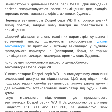
Вентилятори з кришками Dospel серії WD II Для викидання
повітря використовуються великі приміщення: цех, складів,
торгових точок, магазинів, офісів, житлових будинків.
Перевага вентиляторів Dospel серії WD II є горизонтальний
викид повітря, завдяки чому повітря не повертається в
приміщення.
Широкий діапазон значень технічних параметрів, сучасних і
естетичний вигляд дозволяють застосовувати
дахові
вентилятори
як приточно - витяжну вентиляцію у будівлях
громадського користування (ресторани, бари), санітарних
приміщеннях, складах, квартирах, промислових будівель.
Конструкція промислового дахового центробіжного
вентилятора Dospel серії WD II
У вентиляторах Dospel серії WD II в стандартному сповненні
використані двигуни на підшипниках. Цей вид підшипників
подовжує термін служби вентилятора, знижує рівень шуму і
дає можливість встановлювати вентилятор під будь - яким
кутом.
Існує можливість підключення до промислового
вентилятора Dospel серии WD II За допомогою регуляторів
швидкості РН 300 або PP 300, за допомогою яких
виставляється необхідний режим вентилятора.