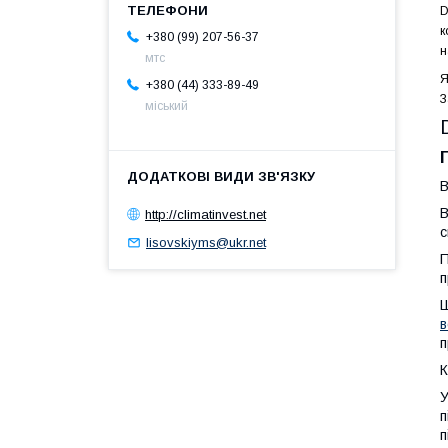
D
к
+380 (99) 207-56-37
н
мтс
Я
+380 (44) 333-89-49
З
міський
В
В
http://climatinvest.net
с
lisovskiyms@ukr.net
П
п
Ш
в
п
К
У
п
п