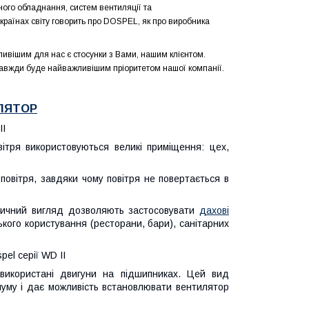
ного обладнання, систем вентиляції та
 країнах світу говорить про DOSPEL, як про виробника
ивішим для нас є стосунки з Вами, нашим клієнтом.
завжди буде найважливішим пріоритетом нашої компанії.
ЛЯТОР
II
тря використовуються великі приміщення: цех,
повітря, завдяки чому повітря не повертається в
етичний вигляд дозволяють застосовувати
дахові
кого користування (ресторани, бари), санітарних
el серії WD II
використані двигуни на підшипниках. Цей вид
шуму і дає можливість встановлювати вентилятор