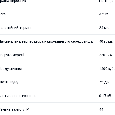
раїна виробник
Польща
ага
4.2 кг
арантійний термін
24 міс
аксимальна температура навколишнього середовища
40 град.
апруга мережі
220~240
родуктивність
1400 куб
івень шуму
72 дБ
поживана потужність
0.17 кВт
тупінь захисту IP
44