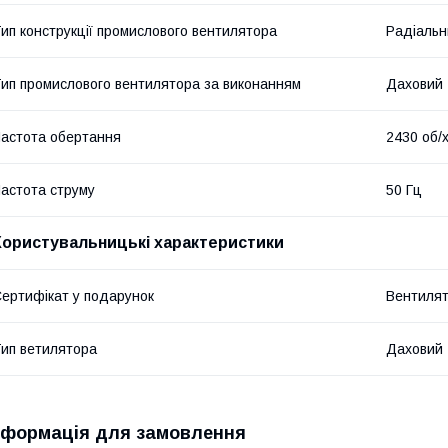
ип конструкції промислового вентилятора
Радіальн
ип промислового вентилятора за виконанням
Даховий
астота обертання
2430 об/
астота струму
50 Гц
Користувальницькі характеристики
ертифікат у подарунок
Вентиля
ип ветилятора
Даховий
нформація для замовлення