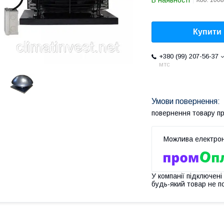
В наявності
Код:
1008
Купити
+380 (99) 207-56-37
мтс
повернення товару п
У компанії підключені
будь-який товар не п