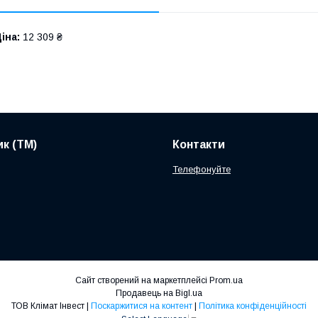
іна:
12 309 ₴
к (ТМ)
Контакти
Телефонуйте
Сайт створений на маркетплейсі
Prom.ua
Продавець на Bigl.ua
ТОВ Клімат Інвест |
Поскаржитися на контент
|
Політика конфіденційності