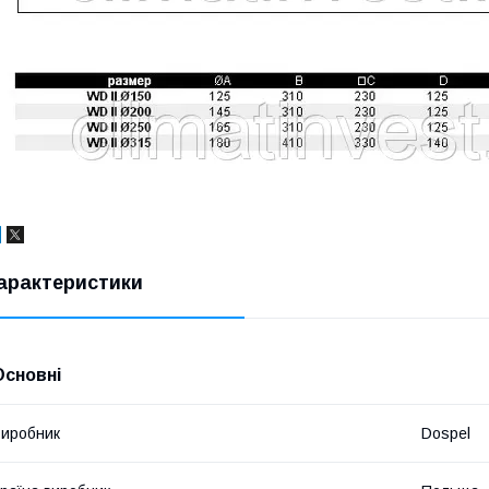
арактеристики
Основні
иробник
Dospel