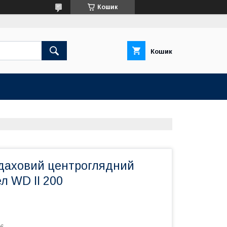
Кошик
Кошик
даховий центроглядний
л WD II 200