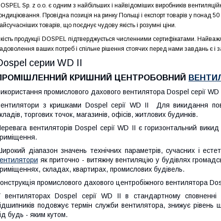
OSPEL Sp. z o.o. є одним з найбільших і найвідоміших виробників вентиляцій
ондиціювання. Провідна позиція на ринку Польщі і експорт товарів у понад 50
айсучасніших товарів, що поєднує чудову якість і розумні ціни.
кість продукції DOSPEL підтверджується численними сертифікатами. Найважл
адоволення ваших потреб і спільне рішення стоячих перед нами завдань є і 
Dospel серии WD II
ПРОМІШЛЕННИЙ КРИШНИЙ ЦЕНТРОБОВНИЙ
ВЕНТИ
икористання промислового дахового вентилятора Dospel серії WD 
ентилятори з кришками Dospel серії WD II Для викидання пові
кладів, торгових точок, магазинів, офісів, житлових будинків.
еревага вентиляторів Dospel серії WD II є горизонтальний викид 
риміщення.
ирокий діапазон значень технічних параметрів, сучасних і ест
ентилятори
як приточно - витяжну вентиляцію у будівлях громадсь
риміщеннях, складах, квартирах, промислових будівель.
онструкція промислового дахового центробіжного вентилятора Dosp
 вентиляторах Dospel серії WD II в стандартному сповненні 
ідшипників подовжує термін служби вентилятора, знижує рівень 
ід будь - яким кутом.