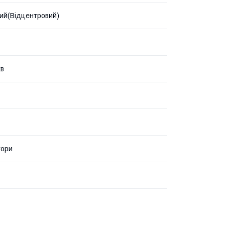
ий(Відцентровий)
хв
тори