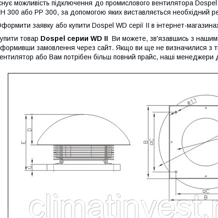
снує можливість підключення до промислового вентилятора Dospel
Н 300 або PP 300, за допомогою яких виставляється необхідний р
формити заявку або купити Dospel WD серії II в інтернет-магазина
упити товар
Dospel серии WD II
Ви можете, зв'язавшись з наши
формивши замовлення через сайт. Якщо ви ще не визначилися з т
ентилятор або Вам потрібен більш повний прайс, наші менеджери да