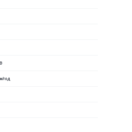
 В
.м/год