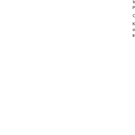
І
Р
О
К
о
в