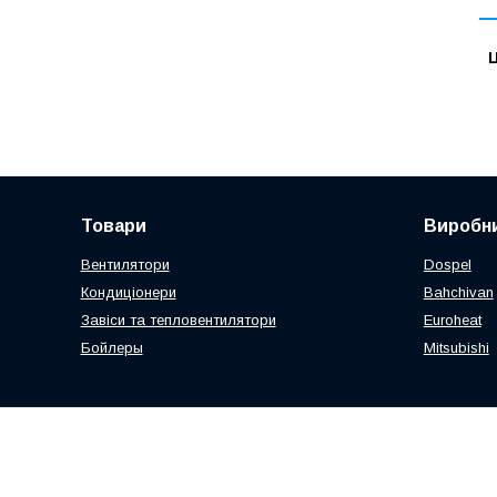
Ц
Товари
Виробни
Вентилятори
Dospel
Кондиціонери
Bahchivan
Завіси та тепловентилятори
Euroheat
Бойлеры
Mitsubishi