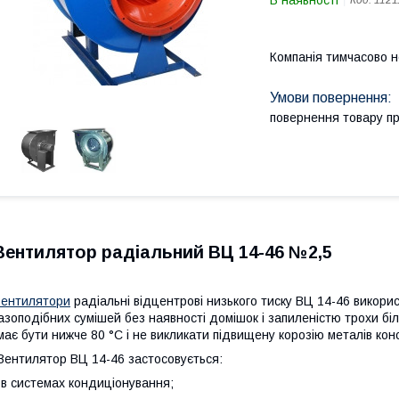
В наявності
Код:
1121
Компанія тимчасово 
повернення товару п
Вентилятор радіальний ВЦ 14-46 №2,5
ентилятори
радіальні відцентрові низького тиску ВЦ 14-46 викори
азоподібних сумішей без наявності домішок і запиленістю трохи бі
ає бути нижче 80 °C і не викликати підвищену корозію металів кон
ентилятор ВЦ 14-46 застосовується:
 в системах кондиціонування;