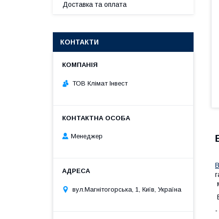
Доставка та оплата
КОНТАКТИ
ТОВ Клімат Інвест
Менеджер
В
г
м
вул.Магнітогорська, 1, Київ, Україна
В
-