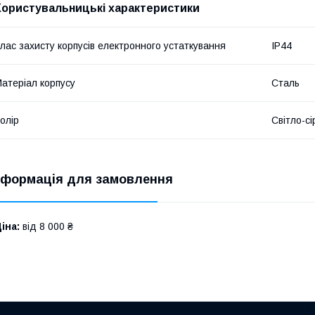
Користувальницькі характеристики
лас захисту корпусів електронного устаткування
IP44
атеріал корпусу
Сталь
олір
Світло-сі
нформація для замовлення
іна:
від 8 000 ₴