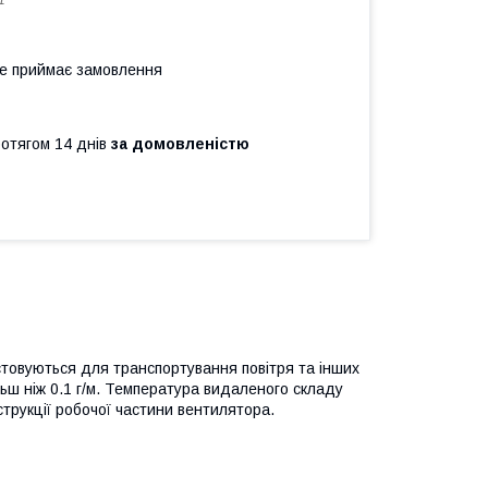
1
не приймає замовлення
ротягом 14 днів
за домовленістю
стовуються для транспортування повітря та інших
льш ніж 0.1 г/м. Температура видаленого складу
струкції робочої частини вентилятора.