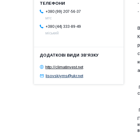
-
-
+380 (99) 207-56-37
мтс
+380 (44) 333-89-49
В
міський
К
р
с
к
http://climatinvest.net
а
lisovskiyms@ukr.net
П
с
П
П
к
в