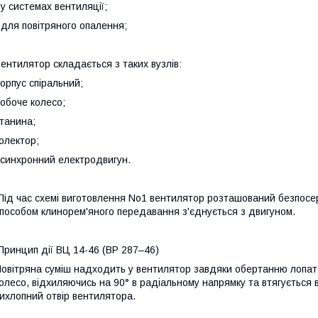
 у системах вентиляції;
 для повітряного опалення;
ентилятор складається з таких вузлів:
орпус спіральний;
обоче колесо;
танина;
олектор;
синхронний електродвигун.
ід час схемі виготовлення No1 вентилятор розташований безпосер
пособом клинорем'яного передавання з'єднується з двигуном.
ринцип дії ВЦ 14-46 (ВР 287–46)
овітряна суміш надходить у вентилятор завдяки обертанню лопато
олесо, відхиляючись на 90° в радіальному напрямку та втягується 
ихлопний отвір вентилятора.