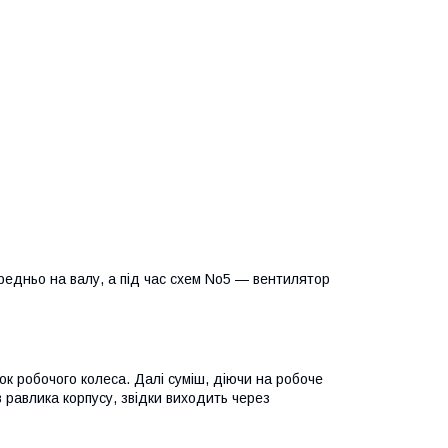
едньо на валу, а під час схем No5 — вентилятор
к робочого колеса. Далі суміш, діючи на робоче
в равлика корпусу, звідки виходить через