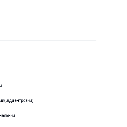
 В
ий(Відцентровий)
нальний