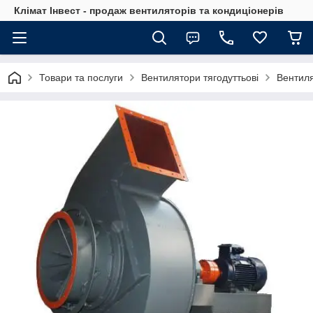
Клімат Інвест - продаж вентиляторів та кондиціонерів
Товари та послуги
Вентилятори тягодуттьові
Вентиля