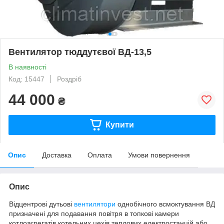
Вентилятор тюддутєвої ВД-13,5
В наявності
Код: 15447
Роздріб
44 000
₴
Купити
Опис
Доставка
Оплата
Умови повернення
Опис
Відцентрові дутьові
вентилятори
однобічного всмоктування ВД
призначені для подавання повітря в топкові камери
котлоагрегатів котельних цехів теплових електростанцій або