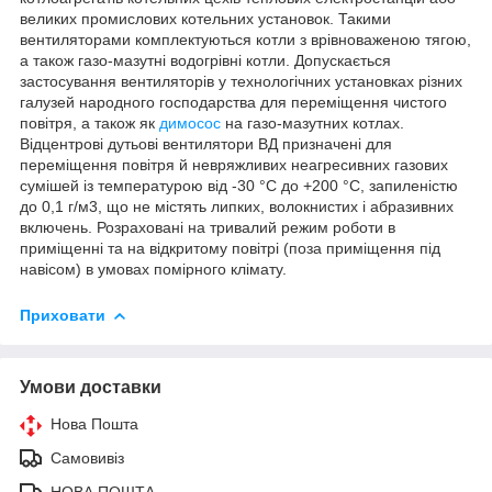
великих промислових котельних установок. Такими
вентиляторами комплектуються котли з врівноваженою тягою,
а також газо-мазутні водогрівні котли. Допускається
застосування вентиляторів у технологічних установках різних
галузей народного господарства для переміщення чистого
повітря, а також як
димосос
на газо-мазутних котлах.
Відцентрові дутьові вентилятори ВД призначені для
переміщення повітря й невряжливих неагресивних газових
сумішей із температурою від -30 °C до +200 °C, запиленістю
до 0,1 г/м3, що не містять липких, волокнистих і абразивних
включень. Розраховані на тривалий режим роботи в
приміщенні та на відкритому повітрі (поза приміщення під
навісом) в умовах помірного клімату.
Приховати
Умови доставки
Нова Пошта
Самовивіз
НОВА ПОШТА