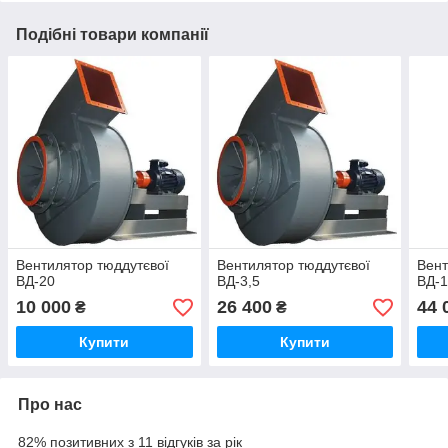
Подібні товари компанії
Вентилятор тюддутєвої
Вентилятор тюддутєвої
Вент
ВД-20
ВД-3,5
ВД-1
10 000
26 400
44 
₴
₴
Купити
Купити
Про нас
82% позитивних з 11 відгуків за рік