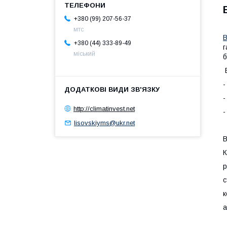
+380 (99) 207-56-37
мтс
В
+380 (44) 333-89-49
г
міський
б
В
-
-
http://climatinvest.net
-
lisovskiyms@ukr.net
В
К
р
с
к
а