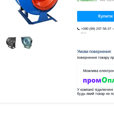
В наявності
Код:
1113
Купити
+380 (99) 207-56-37
мтс
повернення товару п
У компанії підключені
будь-який товар не п