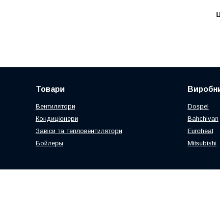
Ц
Товари
Виробни
Вентилятори
Dospel
Кондиціонери
Bahchivan
Завіси та тепловентилятори
Euroheat
Бойлеры
Mitsubishi