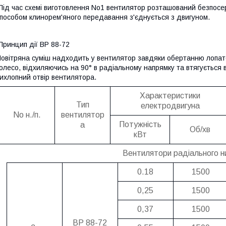
ід час схемі виготовлення No1 вентилятор розташований безпосер
пособом клинорем'яного передавання з'єднується з двигуном.
ринцип дії ВР 88-72
овітряна суміш надходить у вентилятор завдяки обертанню лопато
олесо, відхиляючись на 90° в радіальному напрямку та втягується 
ихлопний отвір вентилятора.
Характеристики
Тип
електродвигуна
No н./п.
вентилятор
Потужність
а
Об/хв
кВт
Вентилятори радіального ни
0.18
1500
0,25
1500
0,37
1500
ВР 88-72