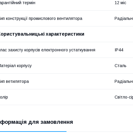
арантійний термін
12 міс
ип конструкції промислового вентилятора
Радіальн
Користувальницькі характеристики
лас захисту корпусів електронного устаткування
IP44
атеріал корпусу
Сталь
ип ветилятора
Радіальн
олір
Світло-сі
нформація для замовлення