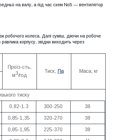
едньо на валу, а під час схем No5 — вентилятор
к робочого колеса. Далі суміш, діючи на робоче
в равлика корпусу, звідки виходить через
Проїз-сть,
Тиск,
Па
Маса, кг
3
м
/год
зького тиску
0.82-1.3
300-250
38
0,85-1,35
320-270
38
0,85-1,95
225-370
38