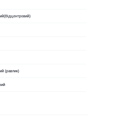
ий(Відцентровий)
ий (равлик)
рий