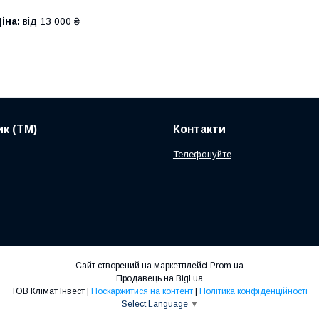
іна:
від 13 000 ₴
к (ТМ)
Контакти
Телефонуйте
Сайт створений на маркетплейсі
Prom.ua
Продавець на Bigl.ua
ТОВ Клімат Інвест |
Поскаржитися на контент
|
Політика конфіденційності
Select Language
▼