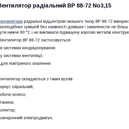
Вентилятор радіальний ВР 88-72 No3,15
ентилятори
радіальні відцентрові низького тиску ВР 88-72 викори
азоподібних сумішей без наявності домішок і запиленістю не більш
ути нижче 80 °C і не викликати підвищену корозію металів конструк
ентилятор ВР 88-72 застосовується:
 в системах кондиціонування;
 у системах вентиляції;
 для повітряного опалення;
ентилятор складається з таких вузлів:
орпус спіральний;
обоче колесо;
танина;
олектор;
синхронний електродвигун.