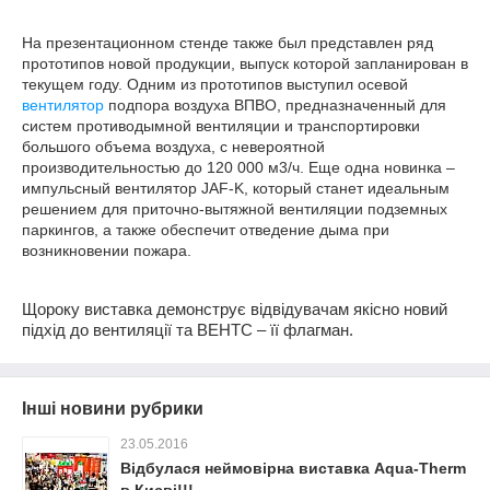
На презентационном стенде также был представлен ряд
прототипов новой продукции, выпуск которой запланирован в
текущем году. Одним из прототипов выступил осевой
вентилятор
подпора воздуха ВПВО, предназначенный для
систем противодымной вентиляции и транспортировки
большого объема воздуха, с невероятной
производительностью до 120 000 м3/ч. Еще одна новинка –
импульсный вентилятор JAF-K, который станет идеальным
решением для приточно-вытяжной вентиляции подземных
паркингов, а также обеспечит отведение дыма при
возникновении пожара.
Щороку виставка демонструє відвідувачам якісно новий
підхід до вентиляції та ВЕНТС – її флагман.
Інші новини рубрики
23.05.2016
Відбулася неймовірна виставка Aqua-Therm