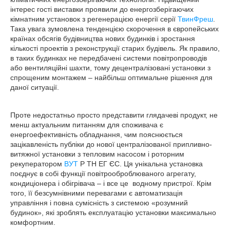
інтерес гості виставки проявили до енергозберігаючих
кімнатним установок з регенерацією енергії серії
ТвинФреш
.
Така увага зумовлена тенденцією скорочення в європейських
країнах обсягів будівництва нових будинків і зростання
кількості проектів з реконструкції старих будівель. Як правило,
в таких будинках не передбачені системи повітропроводів
або вентиляційні шахти, тому децентралізовані установки з
спрощеним монтажем – найбільш оптимальне рішення для
даної ситуації.
Проте недостатньо просто представити глядачеві продукт, не
менш актуальним питанням для споживача є
енергоефективність обладнання, чим пояснюється
зацікавленість публіки до нової централізованої припливно-
витяжної установки з тепловим насосом і роторним
рекуператором
ВУТ
Р ТН ЕГ ЄС. Ця унікальна установка
поєднує в собі функції повітрооброблюваного агрегату,
кондиціонера і обігрівача – і все це
водному пристрої. Крім
того, її безсумнівними перевагами є автоматизація
управління і повна сумісність з системою «розумний
будинок», які зроблять експлуатацію установки максимально
комфортним.