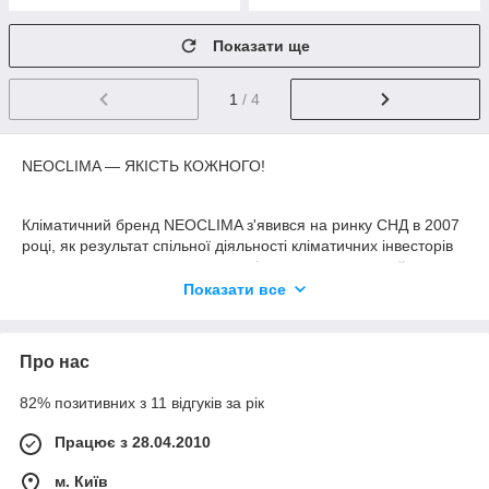
Показати ще
1
/ 4
NEOCLIMA — ЯКІСТЬ КОЖНОГО!
Кліматичний бренд NEOCLIMA з'явився на ринку СНД в 2007
році, як результат спільної діяльності кліматичних інвесторів
щодо створення високотехнологічного продукту, який за
якістю і своїм технічним можливостям перевершував би
Показати все
існуючі аналоги, але не викликав відчуття недосяжності.
Концепція бренду знайшла відображення у назві NEOCLIMA.
Поєднання «NEO» — новий, інноваційний, «CLIMA» —
Про нас
клімат, атмосфера, яка оточує нас. Залучаючи передових
виробників, інженерів і дизайнерів, компанія пропонує своїм
82% позитивних з 11 відгуків за рік
споживачам колекцію найкращої кліматичної техніки.
Головним критерієм у виборі Партнера для виробництва
Працює з 28.04.2010
завжди було чітко слідувати принципам безкомпромісної
м. Київ
якості. Крім того, за цей час компанії вдалося сконцентрувати