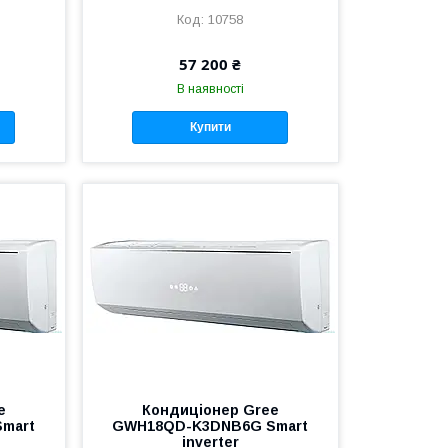
10758
57 200 ₴
В наявності
Купити
e
Кондиціонер Gree
mart
GWH18QD-K3DNB6G Smart
inverter