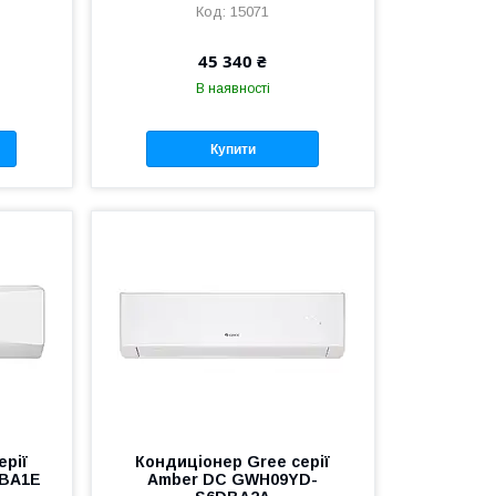
15071
45 340 ₴
В наявності
Купити
ерії
Кондиціонер Gree серії
DBA1E
Amber DC GWH09YD-