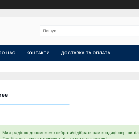
РО НАС
КОНТАКТИ
ДОСТАВКА ТА ОПЛАТА
ree
Ми з радістю допоможемо вибрати\підібрати вам кондиціонер, ви ті
Тим більше знижку отримують тільки що подзвонили !