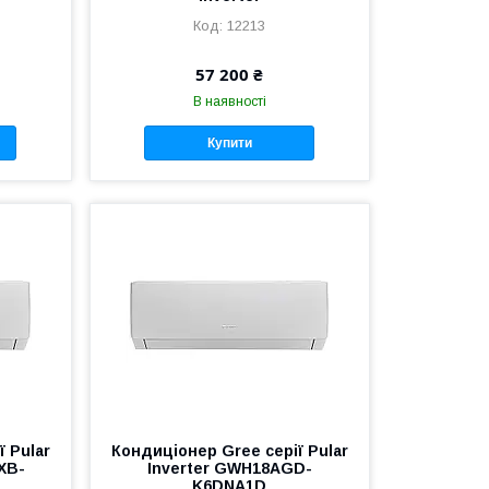
12213
57 200 ₴
В наявності
Купити
 Pular
Кондиціонер Gree серії Pular
XB-
Inverter GWH18AGD-
K6DNA1D