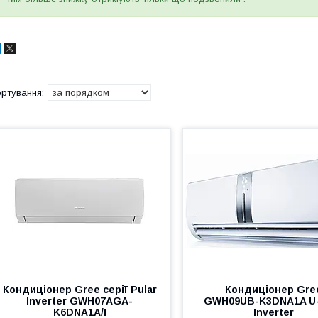
Кондиціонер Gree серії Pular
Кондиціонер Gre
Inverter GWH07AGA-
GWH09UB-K3DNA1A U
K6DNA1A/I
Inverter