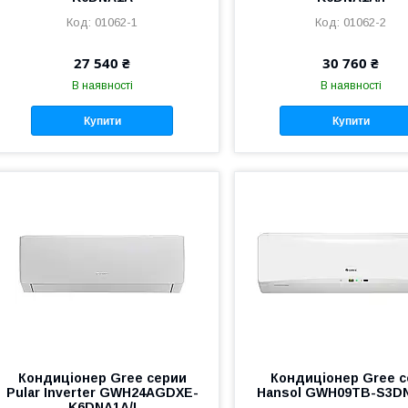
01062-1
01062-2
27 540 ₴
30 760 ₴
В наявності
В наявності
Купити
Купити
Кондиціонер Gree серии
Кондиціонер Gree с
Pular Inverter GWH24AGDXE-
Hansol GWH09TB-S3DN
K6DNA1A/I