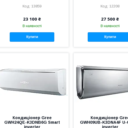
13859
12208
23 100 ₴
27 500 ₴
В наявності
В наявності
Купити
Купити
Кондиціонер Gree
Кондиціонер Gre
GWH24QE-K3DNB6G Smart
GWH09UB-K3DNA4F U-
inverter
inverter