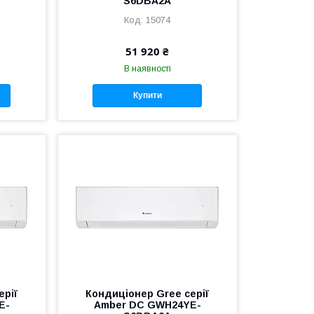
S6DBA2A
15074
51 920 ₴
В наявності
Купити
ерії
Кондиціонер Gree серії
E-
Amber DC GWH24YE-