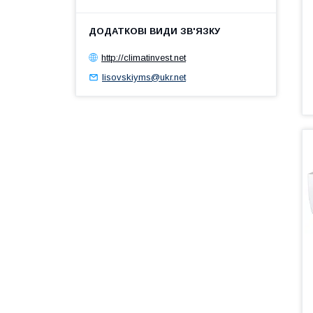
http://climatinvest.net
lisovskiyms@ukr.net