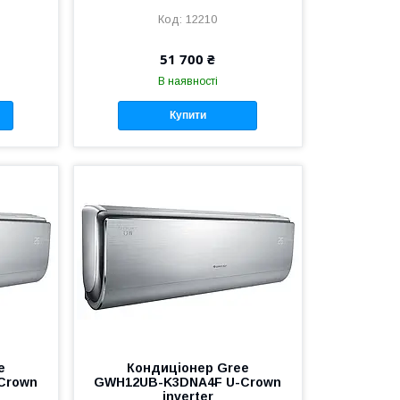
12210
51 700 ₴
В наявності
Купити
e
Кондиціонер Gree
Crown
GWH12UB-K3DNA4F U-Crown
inverter