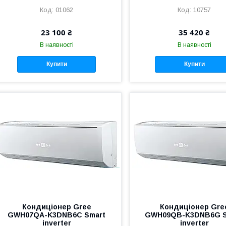
01062
10757
23 100 ₴
35 420 ₴
В наявності
В наявності
Купити
Купити
Кондиціонер Gree
Кондиціонер Gre
GWH07QA-K3DNB6C Smart
GWH09QB-K3DNB6G S
inverter
inverter