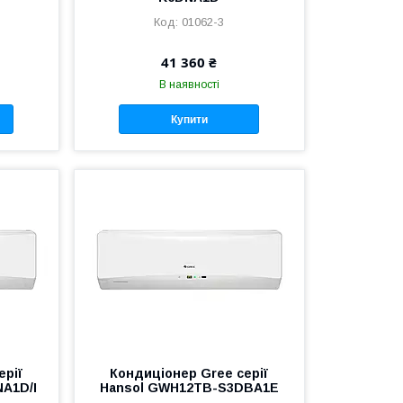
01062-3
41 360 ₴
В наявності
Купити
ерії
Кондиціонер Gree серії
A1D/I
Hansol GWH12TB-S3DBA1E