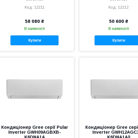
12211
12212
58 080 ₴
50 600 ₴
В наявності
В наявності
Купити
Купити
Кондиціонер Gree серії Pular
Кондиціонер Gree серії
Inverter GWH09AGBXB-
Inverter GWH12AGC
K6DNA1A
K6DNA1A/I