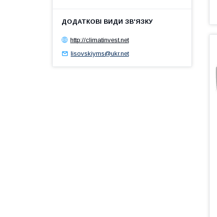
http://climatinvest.net
lisovskiyms@ukr.net