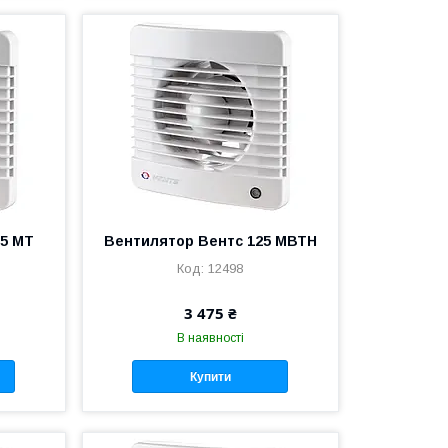
25 МТ
Вентилятор Вентс 125 МВТН
12498
3 475 ₴
В наявності
Купити