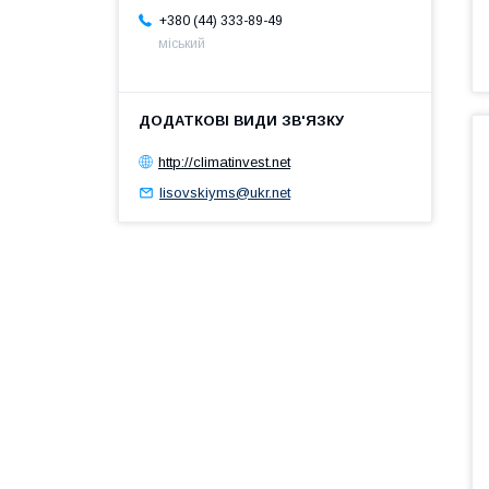
+380 (44) 333-89-49
міський
http://climatinvest.net
lisovskiyms@ukr.net