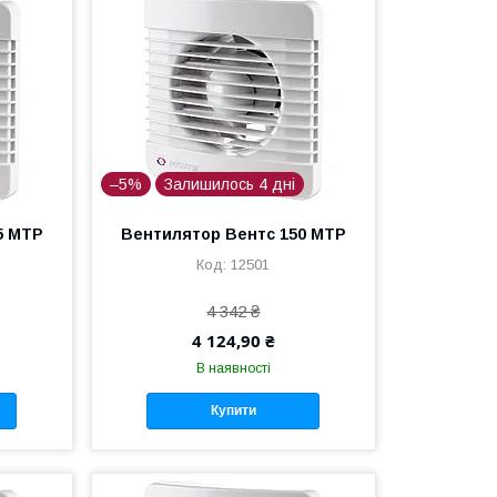
–5%
Залишилось 4 дні
5 МТР
Вентилятор Вентс 150 МТР
12501
4 342 ₴
4 124,90 ₴
В наявності
Купити