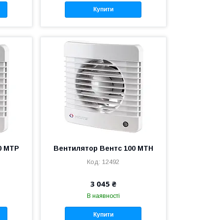
Купити
0 МТР
Вентилятор Вентс 100 МТН
12492
3 045 ₴
В наявності
Купити