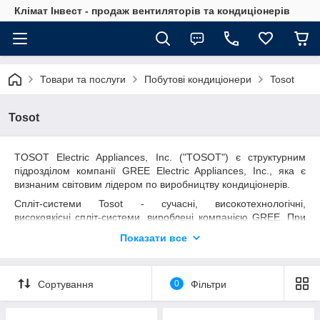
Клімат Інвест - продаж вентиляторів та кондиціонерів
Товари та послуги
Побутові кондиціонери
Tosot
Tosot
TOSOT Electric Appliances, Inc. ("TOSOT") є структурним
підрозділом компанії GREE Electric Appliances, Inc., яка є
визнаним світовим лідером по виробництву кондиціонерів.
Спліт-системи
Tosot
- сучасні, високотехнологічні,
високоякісні спліт-системи, вироблені компанією
GREE
. При
цьому, купуючи кондиціонер
Tosot
, Ви не переплачуєте за
Показати все
"розкручений" бренд. Марка
Tosot
є оригінальною
зареєстрованою торговою маркою компанії
GREE
, нарівні з
самою маркою
GREE
.
Сортування
0
Фільтри