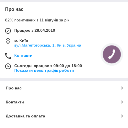
лабораторій забезпечують якісну і сучасну продукцію для
задоволення досвідченого користувача. Класичні системи
Про нас
кондиціонування кожен день трохи поступаються більш
досконалим, сучасним виробам. За відгуками, саме
82% позитивних з 11 відгуків за рік
«розумні» функции и качество производства и сборки
покоряет потребителей. Глядя на фото изделий, вы
Працює з 28.04.2010
убедитесь, что китайский производитель
выпускает
настенные кондиционеры Tosot
с расчетом на
м. Київ
экспорт – так было и в самом начале выпуска продукции.
вул.Магнітогорська, 1, Київ, Україна
Среди несомненных плюсов находящихся в продаже
моделей – розширена (4 роки) гарантія, збільшений
Контакти
функціонал, чудовий вибір модифікацій настінних
кондиціонерів Tosot за потужностями і варіативності функцій.
Сьогодні працює з 09:00 до 18:00
Показати весь графік роботи
зокрема, в різних пристроях вам будуть доступні відразу
кілька опцій:
воздушный фильтр,
Про нас
низкотемпературный комплект, рассчитанный на
работу при наружной температуре до -30°,
Контакти
удобная функция I Feel, подстраивающаяся под
условия среды,
Доставка та оплата
бесшумная работа,