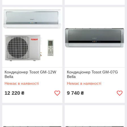
Кондиціонер Tosot GM-12W
Кондиціонер Tosot GM-07G
Bella
Bella
Немає в наявності
Немає в наявності
12 220
9 740
₴
₴