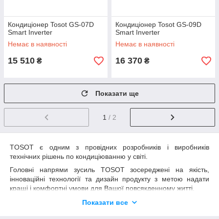
Кондиціонер Tosot GS-07D
Кондиціонер Tosot GS-09D
Smart Inverter
Smart Inverter
Немає в наявності
Немає в наявності
15 510
16 370
₴
₴
Показати ще
1
/ 2
TOSOT є одним з провідних розробників і виробників
технічних рішень по кондиціюванню у світі.
Головні напрями зусиль TOSOT зосереджені на якість,
інноваційні технології та дизайн продукту з метою надати
кращі і комфортні умови для Вашої повсякденному житті.
TOSOT пропонує широкий вибір рішень кондиціонування від
Показати все
житлових до комерційних об'єктів. Понад 300 спеціалізованих