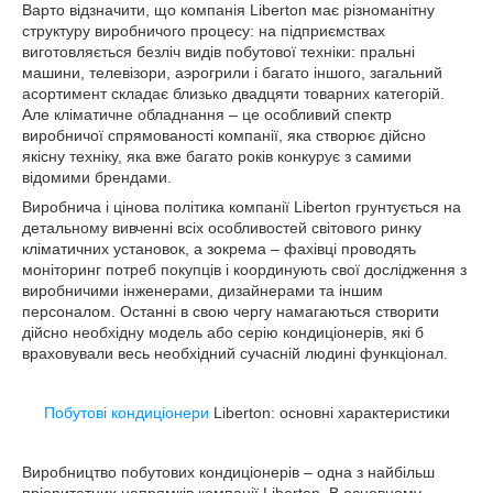
Варто відзначити, що компанія Liberton має різноманітну
структуру виробничого процесу: на підприємствах
виготовляється безліч видів побутової техніки: пральні
машини, телевізори, аэрогрили і багато іншого, загальний
асортимент складає близько двадцяти товарних категорій.
Але кліматичне обладнання – це особливий спектр
виробничої спрямованості компанії, яка створює дійсно
якісну техніку, яка вже багато років конкурує з самими
відомими брендами.
Виробнича і цінова політика компанії Liberton грунтується на
детальному вивченні всіх особливостей світового ринку
кліматичних установок, а зокрема – фахівці проводять
моніторинг потреб покупців і координують свої дослідження з
виробничими інженерами, дизайнерами та іншим
персоналом. Останні в свою чергу намагаються створити
дійсно необхідну модель або серію кондиціонерів, які б
враховували весь необхідний сучасній людині функціонал.
Побутові кондиціонери
Liberton: основні характеристики
Виробництво побутових кондиціонерів – одна з найбільш