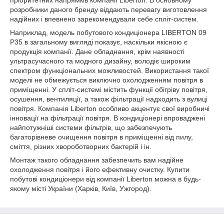
пріоритетних напрямків компанії Liberton. В основному
розробники даного бренду віддають перевагу виготовлення
надійних і впевнено зарекомендували себе спліт-систем.
Наприклад, модель побутового кондиціонера LIBERTON 09
P35 в загальному вигляді показує, наскільки якісною є
продукція компанії. Дане обладнання, крім наявності
ультрасучасного та модного дизайну, володіє широким
спектром функціональних можливостей. Використання такої
моделі не обмежується виключно охолодженням повітря в
приміщенні. У спліт-системі містить функції обігріву повітря,
осушення, вентиляції, а також фільтрації надходить з вулиці
повітря. Компанія Liberton особливо акцентує свої виробничі
інновації на фільтрації повітря. В кондиціонері впроваджені
найпотужніші системи фільтрів, що забезпечують
багаторівневе очищення повітря в приміщенні від пилу,
сміття, різних хвороботворних бактерій і ін.
Монтаж такого обладнання забезпечить вам надійне
охолодження повітря і його ефективну очистку. Купити
побутові кондиціонери від компанії Liberton можна в будь-
якому місті України (Харків, Київ, Ужгород).